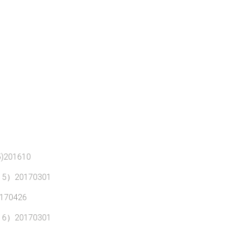
201610
）20170301
70426
）20170301