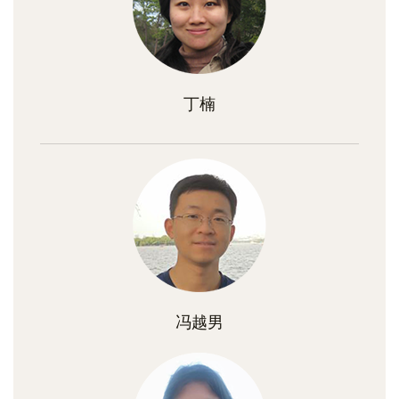
丁楠
冯越男