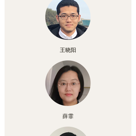
王晓阳
薛霏