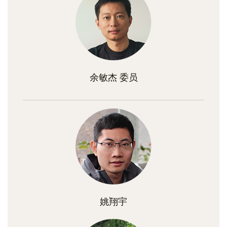
余敏杰 委员
姚翔宇